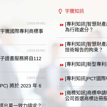
宇騰知訊
[專利知訊]智慧財
[ 2023-03-09 ]
為行政處分？
-宇騰國際專利商標事
[專利知訊]智慧財
技術報告的拘束？
[ 2023-03-09 ]
子證書服務將自112
[專利知訊]新型專
[專利知訊]PCT國
[ 2023-02-22 ]
) 將於 2023 年 6
[商標知訊]商標申請
公司首選商標註冊服
期提出單一效力請求？
[ 2023-02-22 ]